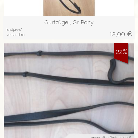
Gurtzügel, Gr. Pony
Endpreis*
12,00
€
versandfrei
22%
unser alter Preis
23,00 €