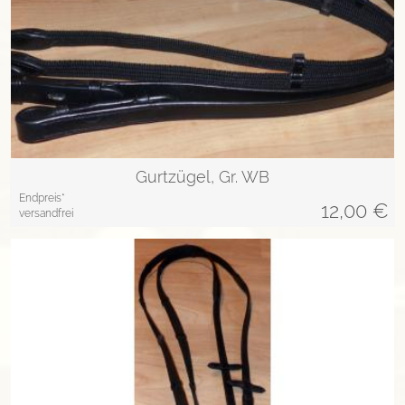
Gurtzügel, Gr. WB
Endpreis*
12,00
€
versandfrei