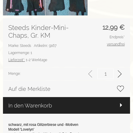
12,99
€
Steeds Kinder-Mini-
Chaps, Gr. KM
Endpreis*
versandfrei
Marke: Steeds
Artikelnr.: 9167
Lagermenge: 1
Lieferzeit*:
1-2 Werktage
Menge:
Auf die Merkliste
In den Warenkorb
schwarz, mit rosa Glitzerbiese und -Motiven
Modell 'Lovelyn'