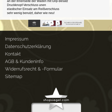
an der Innenseite der Waden mit Grip-Besatz
Druckknopf-Verschluss unen
elastischer Einsatz am Reißverschluss
sehr wenig benutzt, daher wie neu!
Impressum
Datenschutzerklärung
Kontakt
AGB & Kundeninfo
Widerrufsrecht & -Formular
Sitemap