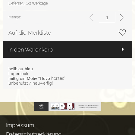
Lieferzeit*:
1-2 Werktage
Menge:
Auf die Merkliste
In den Warenkorb
hellblau-blau
Lagenlook
mittig ein Motiv "I love
horses"
unbenutzt / neuwertig!
Impressum
Datenschutzerklärung