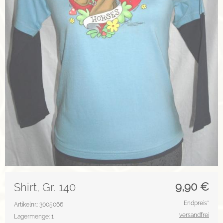
9,90
€
Shirt, Gr. 140
Endpreis*
Artikelnr.: 3005066
versandfrei
Lagermenge: 1