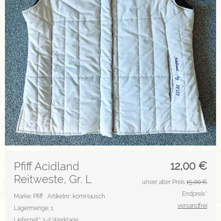
12,00
€
Pfiff Acidland
Reitweste, Gr. L
unser alter Preis
15,00 €
Endpreis*
Marke: Pfiff
Artikelnr.: komHausch
versandfrei
Lagermenge: 1
Lieferzeit*:
1-2 Werktage