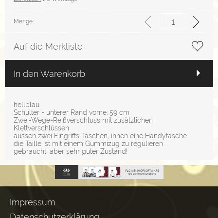
Menge:
Auf die Merkliste
In den Warenkorb
hellblau
Schulter - unterer Rand vorne: 59 cm
Zwei-Wege-Reißverschluss mit zusätzlichen
Klettverschlüssen
aussen zwei Eingriffs-Taschen, innen eine Handytasche
die Taille ist mit einem Gummizug zu regulieren
gebraucht, aber sehr guter Zustand!
Impressum
Datenschutzerklärung