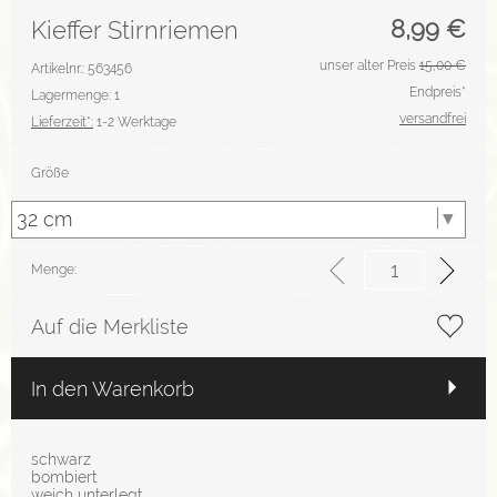
8,99
€
Kieffer Stirnriemen
unser alter Preis
15,00 €
Artikelnr.: 563456
Endpreis*
Lagermenge: 1
versandfrei
Lieferzeit*:
1-2 Werktage
Größe
Menge:
Auf die Merkliste
In den Warenkorb
schwarz
bombiert
weich unterlegt