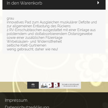
In den Warenkorb
grau
innovatives Pad zum Ausgleichen muskulärer Defizite und
zur allgemeinen Entlastung des Rückens
2 RV-Einschubtaschen ausgestattet mit einer Einlage aus
polsterndem und stoßabsorbierendem Distanzgewebe
sowie einer zusätzlichen Filzeinlage
Wirbelsäulen- und Widerristfreiheit
seitliche Klett-Gurtriemen
wenig gebraucht, daher wie neu!
Impressum
Datenschutzerklärung