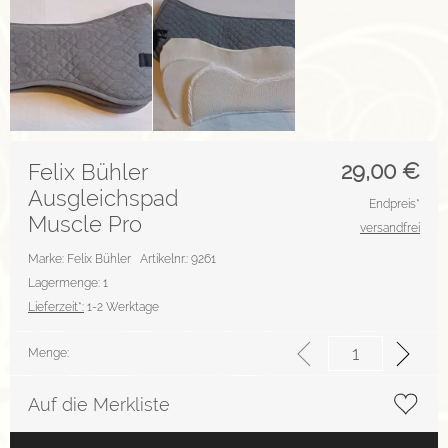
29,00
€
Felix Bühler
Ausgleichspad
Endpreis*
Muscle Pro
versandfrei
Marke: Felix Bühler
Artikelnr.: 9261
Lagermenge: 1
Lieferzeit*:
1-2 Werktage
Menge:
Auf die Merkliste