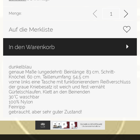
Menge:
Auf die Merkliste
In den Warenkorb
dunkelblau
genaue Maße (ungedehnt): Beinlänge: 83 cm, Schritt-
Knöchel: 60 cm, Taillenumfang: 54,5 cm
vorne links eine Tasche mit funktionierendem Reißverschluss
der graue Kniebesatz ist weich und fest vernäht
Gürtelschlaufen, Klett an den Beinenden
30°C waschbar
100% Nylon
Feinripp
gebraucht, aber sehr guter Zustand!