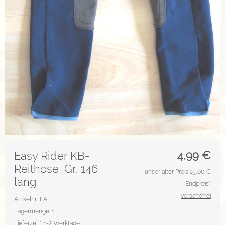
4,99
€
Easy Rider KB-
Reithose, Gr. 146
unser alter Preis
15,00 €
lang
Endpreis*
versandfrei
Artikelnr.: EA
Lagermenge: 1
Lieferzeit*:
1-2 Werktage